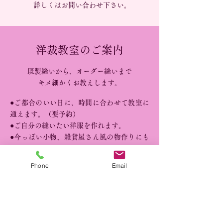
詳しくはお問い合わせ下さい。
洋裁教室のご案内
既製縫いから、オーダー縫いまで
キメ細かくお教えします。
●ご都合のいい日に、時間に合わせて教室に
通えます。（要予約）
●ご自分の縫いたい洋服を作れます。
●今っぽい小物、雑貨屋さん風の物作りにも
挑戦！
●家で眠っている服、着物をリメイクできま
Phone
Email
す。
■授業料
＊1回ごと（3時間以内）：2,750円
＊入会金 ：8,800円